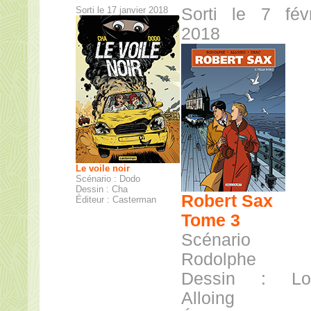
Sorti le 17 janvier 2018
Sorti le 7 févr
2018
Le voile noir
Scénario : Dodo
Dessin : Cha
Robert Sax
Éditeur : Casterman
Tome 3
Scénario
Rodolphe
Dessin : Lo
Alloing