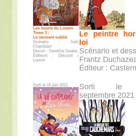
Les souris du Louvre
Le peintre hor
Tome 3 :
Le serment oublié
loi
Scénario : Joris
Chamblain
Scénario et dess
Dessin : Sandrine Goalec
Éditeurs : Delcourt /
Frantz Duchaze
Louvre
Éditeur : Caste
Sorti le 16 juin 2021
Sorti le
septembre 2021