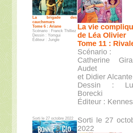
La brigade des
cauchemars
La vie compliq
Tome 6 : Ariane
Scénario : Franck Thilliez
de Léa Olivier
Dessin : Yomgui
Éditeur : Jungle
Tome 11 : Rival
Scénario :
Catherine Gira
Audet
et Didier Alcante
Dessin : Lu
Borecki
Éditeur : Kennes
Sorti le 27 octobre 2022
Sorti le 27 octo
2022