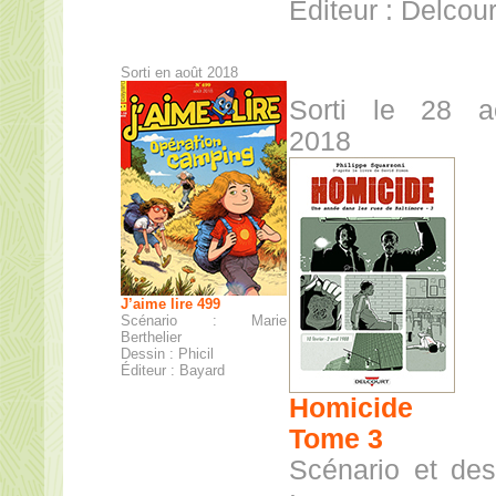
Éditeur : Delcour
Sorti en août 2018
Sorti le 28 a
2018
J’aime lire 499
Scénario : Marie
Berthelier
Dessin : Phicil
Éditeur : Bayard
Homicide
Tome 3
Scénario et des