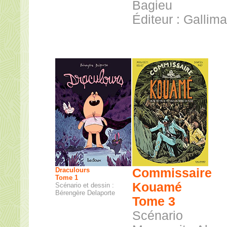
Bagieu
Éditeur : Gallima
Draculours
Commissaire
Tome 1
Kouamé
Scénario et dessin :
Bérengère Delaporte
Tome 3
Scénario