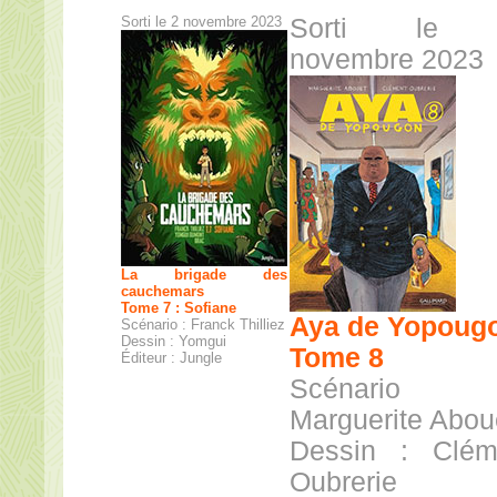
Sorti le 2 novembre 2023
Sorti le 
novembre 2023
La brigade des
cauchemars
Tome 7 : Sofiane
Aya de Yopoug
Scénario : Franck Thilliez
Dessin : Yomgui
Tome 8
Éditeur : Jungle
Scénario
Marguerite Abou
Dessin : Clém
Oubrerie