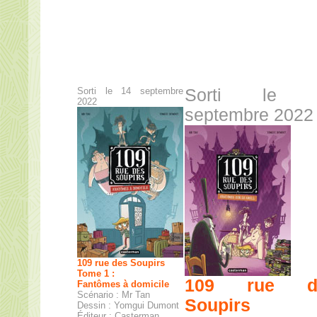
Sorti le 14 septembre
Sorti le 
2022
septembre 2022
109 rue des Soupirs
Tome 1 :
109 rue d
Fantômes à domicile
Scénario : Mr Tan
Soupirs
Dessin : Yomgui Dumont
Éditeur : Casterman