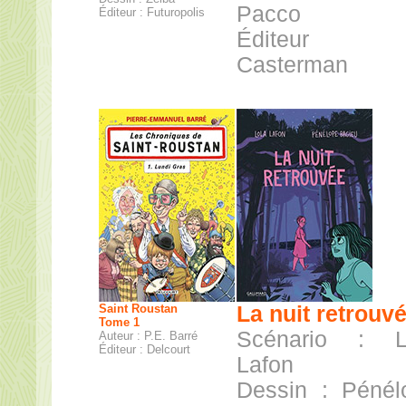
Pacco
Éditeur : Futuropolis
Éditeur
Casterman
Saint Roustan
La nuit retrouv
Tome 1
Scénario : L
Auteur : P.E. Barré
Éditeur : Delcourt
Lafon
Dessin : Pénél