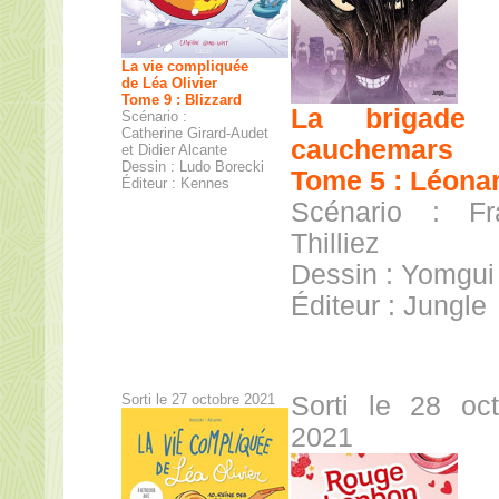
La vie compliquée
de Léa Olivier
Tome 9 : Blizzard
La brigade 
Scénario :
Catherine Girard-Audet
cauchemars
et Didier Alcante
Dessin : Ludo Borecki
Tome 5 : Léona
Éditeur : Kennes
Scénario : Fr
Thilliez
Dessin : Yomgui
Éditeur : Jungle
Sorti le 27 octobre 2021
Sorti le 28 oc
2021