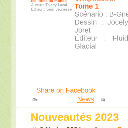
les forêts du monde
Tome 1
Auteur : Thierry Laval
Éditeur : Seuil Jeunesse
Scénario : B-Gn
Dessin : Jocel
Joret
Éditeur : Flui
Glacial
Share on Facebook
Publié dans
News
|
Comme
Nouveautés 2023