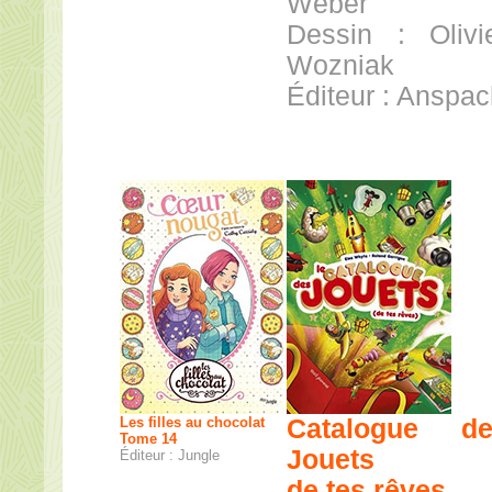
Weber
Dessin : Olivi
Wozniak
Éditeur : Anspa
Les filles au chocolat
Catalogue de
Tome 14
Jouets
Éditeur : Jungle
de tes rêves