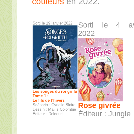
couleurs
en 2022.
Sorti le 19 janvier 2022
Sorti le 4 av
2022
Les songes du roi griffu
Tome 1 :
Le fils de l’hivers
Rose givrée
Scénario : Cyrielle Blaire
Dessin : Maïlis Colombié
Éditeur : Jungle
Éditeur : Delcourt