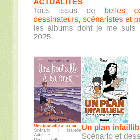
ACTUALITÉS
Tous issus de
belles co
dessinateurs, scénaristes et p
les albums dont je me suis
2025.
Une bouteille à la mer
Un plan infaillib
Scénario : Isabelle
Scénario et dess
Autissier
Dessin : Zelba