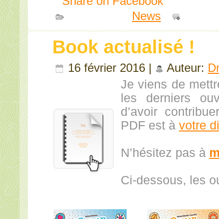
Share on Facebook
Publié dans
News
|
Comme
Book actualisé !
16 février 2016 |
Auteur:
D
Je viens de mettr
les derniers ou
d’avoir contribu
PDF est à
votre d
N’hésitez pas à
m
Ci-dessous, les o