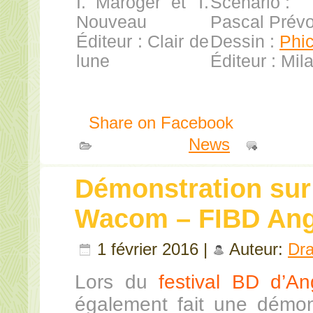
I. Maroger et T.
Scénario :
Nouveau
Pascal Prévo
Éditeur : Clair de
Dessin :
Phic
lune
Éditeur : Mil
Share on Facebook
Publié dans
News
|
Comme
Démonstration sur 
Wacom – FIBD An
1 février 2016 |
Auteur:
Dr
Lors du
festival BD d’A
également fait une démons