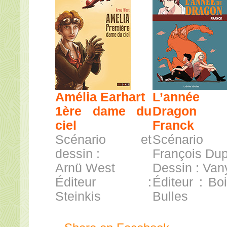
Amélia Earhart
L’année
1ère dame du
Dragon
ciel
Franck
Scénario et
Scénari
dessin :
François Dup
Arnü West
Dessin : Van
Éditeur :
Éditeur : Bo
Steinkis
Bulles