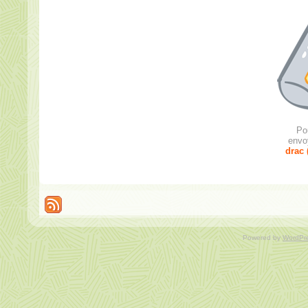
Po
envo
drac 
Powered by
WordPr