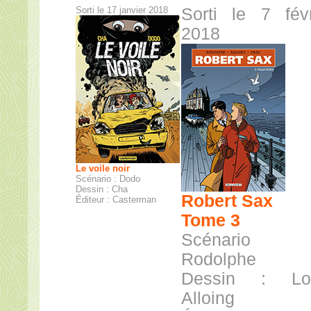
Sorti le 17 janvier 2018
Sorti le 7 févr
2018
Le voile noir
Scénario : Dodo
Dessin : Cha
Robert Sax
Éditeur : Casterman
Tome 3
Scénario
Rodolphe
Dessin : Lo
Alloing