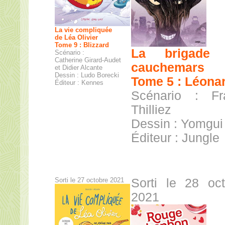
La vie compliquée
de Léa Olivier
Tome 9 : Blizzard
La brigade 
Scénario :
Catherine Girard-Audet
cauchemars
et Didier Alcante
Dessin : Ludo Borecki
Tome 5 : Léona
Éditeur : Kennes
Scénario : Fr
Thilliez
Dessin : Yomgui
Éditeur : Jungle
Sorti le 27 octobre 2021
Sorti le 28 oc
2021