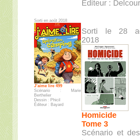
Éditeur : Delcour
Sorti en août 2018
Sorti le 28 a
2018
J’aime lire 499
Scénario : Marie
Berthelier
Dessin : Phicil
Éditeur : Bayard
Homicide
Tome 3
Scénario et des