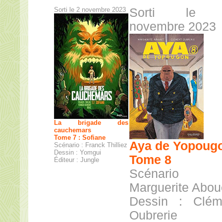
Sorti le 2 novembre 2023
Sorti le 
novembre 2023
La brigade des
cauchemars
Tome 7 : Sofiane
Aya de Yopoug
Scénario : Franck Thilliez
Dessin : Yomgui
Tome 8
Éditeur : Jungle
Scénario
Marguerite Abou
Dessin : Clém
Oubrerie