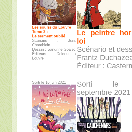
Les souris du Louvre
Le peintre hor
Tome 3 :
Le serment oublié
loi
Scénario : Joris
Chamblain
Scénario et dess
Dessin : Sandrine Goalec
Éditeurs : Delcourt /
Frantz Duchaze
Louvre
Éditeur : Caste
Sorti le 16 juin 2021
Sorti le
septembre 2021