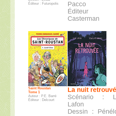
Pacco
Éditeur : Futuropolis
Éditeur
Casterman
Saint Roustan
La nuit retrouv
Tome 1
Scénario : L
Auteur : P.E. Barré
Éditeur : Delcourt
Lafon
Dessin : Pénél