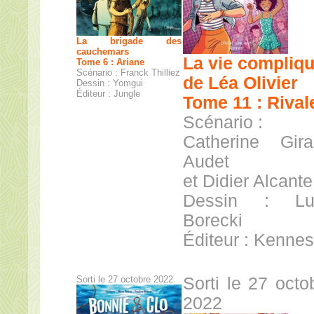
La brigade des
cauchemars
La vie compliq
Tome 6 : Ariane
Scénario : Franck Thilliez
de Léa Olivier
Dessin : Yomgui
Éditeur : Jungle
Tome 11 : Rival
Scénario :
Catherine Gira
Audet
et Didier Alcante
Dessin : Lu
Borecki
Éditeur : Kennes
Sorti le 27 octobre 2022
Sorti le 27 octo
2022