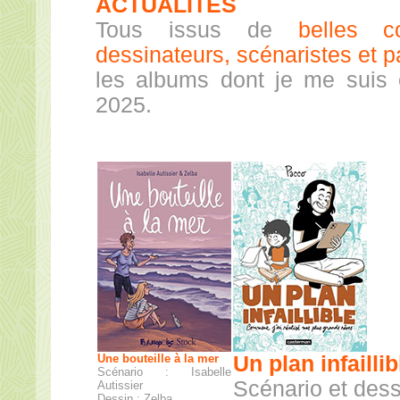
ACTUALITÉS
Tous issus de
belles co
dessinateurs, scénaristes et p
les albums dont je me suis
2025.
Une bouteille à la mer
Un plan infaillib
Scénario : Isabelle
Scénario et dess
Autissier
Dessin : Zelba