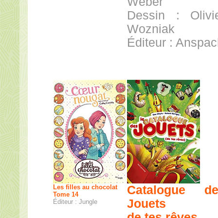
Weber
Dessin : Olivi
Wozniak
Éditeur : Anspa
Les filles au chocolat
Catalogue de
Tome 14
Jouets
Éditeur : Jungle
de tes rêves