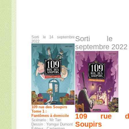
Sorti le 14 septembre
Sorti le 
2022
septembre 2022
109 rue des Soupirs
Tome 1 :
109 rue d
Fantômes à domicile
Scénario : Mr Tan
Soupirs
Dessin : Yomgui Dumont
Éditeur : Casterman