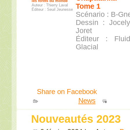
les forêts du monde
Tome 1
Auteur : Thierry Laval
Éditeur : Seuil Jeunesse
Scénario : B-Gn
Dessin : Jocel
Joret
Éditeur : Flui
Glacial
Share on Facebook
Publié dans
News
|
Comme
Nouveautés 2023