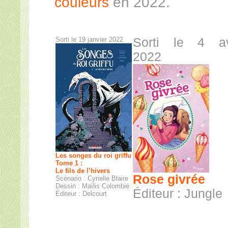
couleurs
en 2022.
Sorti le 19 janvier 2022
Sorti le 4 av
2022
Les songes du roi griffu
Tome 1 :
Le fils de l’hivers
Rose givrée
Scénario : Cyrielle Blaire
Dessin : Maïlis Colombié
Éditeur : Jungle
Éditeur : Delcourt