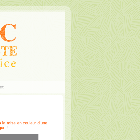
ct
n à la mise en couleur d’une
ique
!