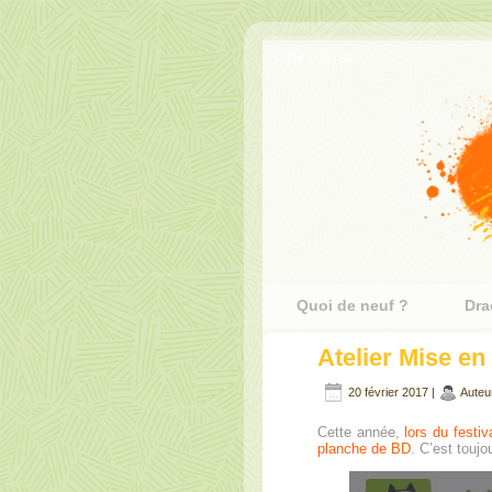
Chez Drac
Quoi de neuf ?
Dra
Atelier Mise e
20 février 2017 |
Auteu
Cette année,
lors du festi
planche de BD
. C’est toujo