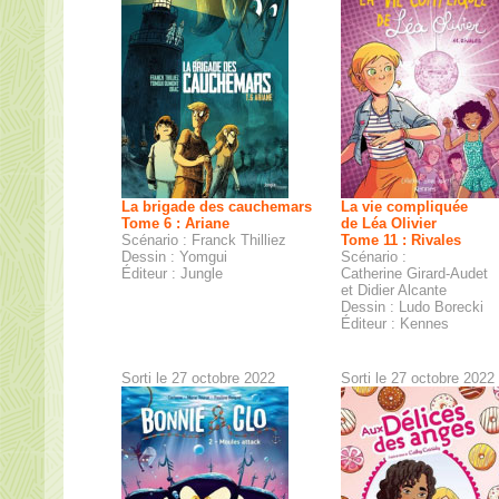
La brigade des cauchemars
La vie compliquée
Tome 6 : Ariane
de Léa Olivier
Scénario : Franck Thilliez
Tome 11 : Rivales
Dessin : Yomgui
Scénario :
Éditeur : Jungle
Catherine Girard-Audet
et Didier Alcante
Dessin : Ludo Borecki
Éditeur : Kennes
Sorti le 27 octobre 2022
Sorti le 27 octobre 2022