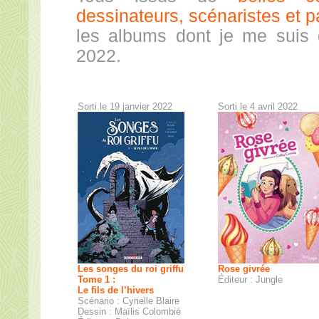
dessinateurs, scénaristes et p
les albums dont je me suis
2022.
Sorti le 19 janvier 2022
Sorti le 4 avril 2022
Les songes du roi griffu
Rose givrée
Tome 1 :
Éditeur : Jungle
Le fils de l’hivers
Scénario : Cyrielle Blaire
Dessin : Maïlis Colombié