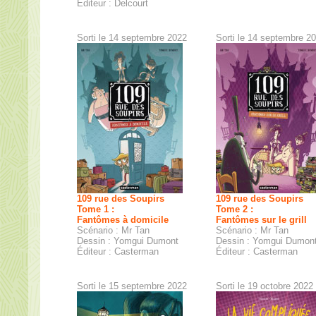
Éditeur : Delcourt
Sorti le 14 septembre 2022
Sorti le 14 septembre 2
109 rue des Soupirs
109 rue des Soupirs
Tome 1 :
Tome 2 :
Fantômes à domicile
Fantômes sur le grill
Scénario : Mr Tan
Scénario : Mr Tan
Dessin : Yomgui Dumont
Dessin : Yomgui Dumon
Éditeur : Casterman
Éditeur : Casterman
Sorti le 15 septembre 2022
Sorti le 19 octobre 2022