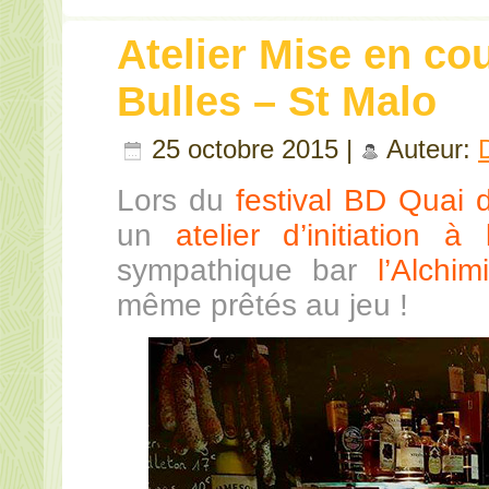
Atelier Mise en co
Bulles – St Malo
25 octobre 2015 |
Auteur:
Lors du
festival BD Quai 
un
atelier d’initiation 
sympathique bar
l’Alchim
même prêtés au jeu !