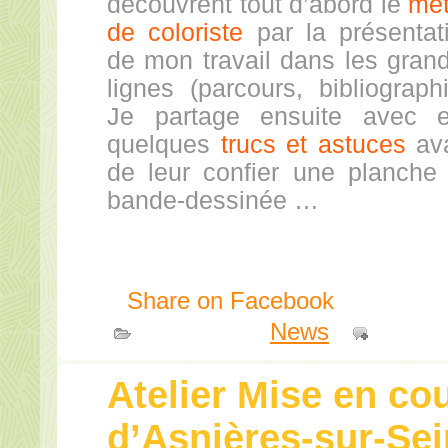
découvrent tout d’abord le
mét
de coloriste
par la présentat
de mon travail dans les gran
lignes (parcours, bibliographi
Je partage ensuite avec 
quelques
trucs et astuces
av
de leur confier une planche
bande-dessinée …
Share on Facebook
Publié dans
News
|
Comme
Atelier Mise en co
d’Asnières-sur-Se