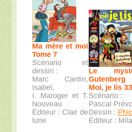
Ma mère et moi
Tome 7
Scénario et
dessin :
Le mystè
Marc Cantin,
Gutenberg
Isabel,
Moi, je lis 3
I. Maroger et T.
Scénario :
Nouveau
Pascal Prévo
Éditeur : Clair de
Dessin :
Phic
lune
Éditeur : Mil