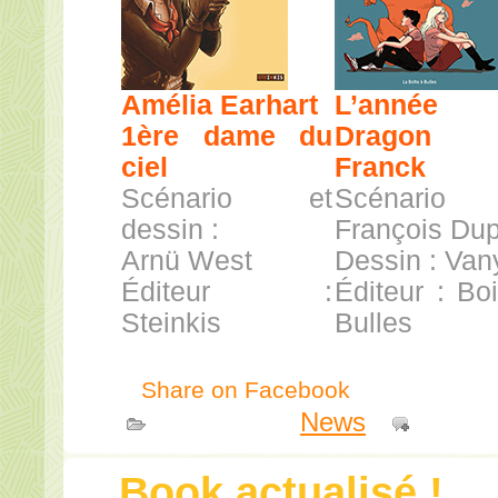
Amélia Earhart
L’année
1ère dame du
Dragon
ciel
Franck
Scénario et
Scénari
dessin :
François Dup
Arnü West
Dessin : Van
Éditeur :
Éditeur : Bo
Steinkis
Bulles
Share on Facebook
Publié dans
News
|
Comme
Book actualisé !