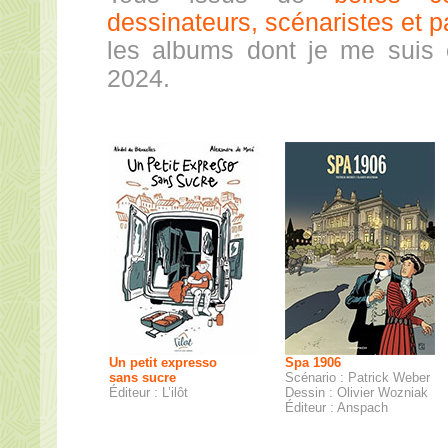
dessinateurs, scénaristes et p
les albums dont je me suis
2024.
Un petit expresso
Spa 1906
sans sucre
Scénario : Patrick Weber
Éditeur : L’ilôt
Dessin : Olivier Wozniak
Éditeur : Anspach